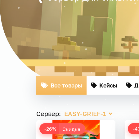
Все товары
Кейсы
Д
Сервер:
EASY-GRIEF-1
-26%
-4
Скидка