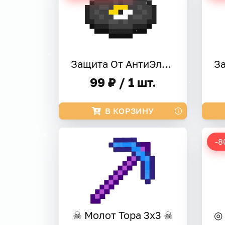
Защита От АнтиЭлитры
99 ₽ / 1 шт.
В КОРЗИНУ
-8
☠ Молот Тора 3х3 ☠