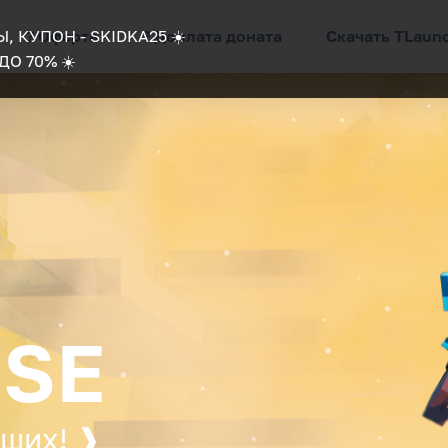
, КУПОН - SKIDKA25 ☀️
? Оферта
? Доплата доната
Скачать TLaun
О 70% ☀️
SE
йших! ❱