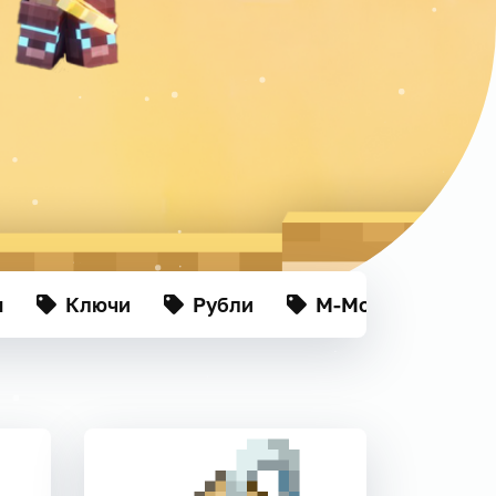
ы
Ключи
Рубли
М-Монеты