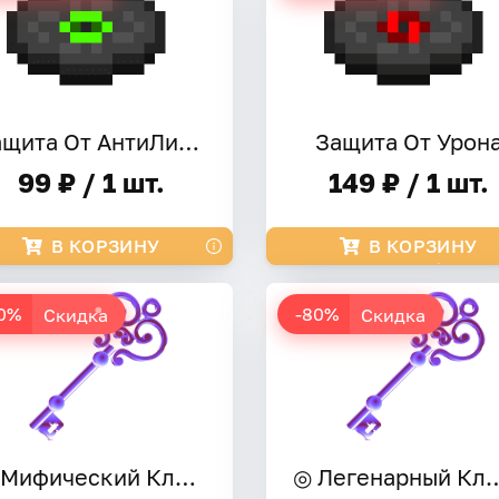
Защита От АнтиЛивалки
Защита От Урон
99 ₽ / 1 шт.
149 ₽ / 1 шт.
В КОРЗИНУ
В КОРЗИНУ
0%
-80%
Скидка
Скидка
◎ Мифический Ключ ◎
◎ Легенарный