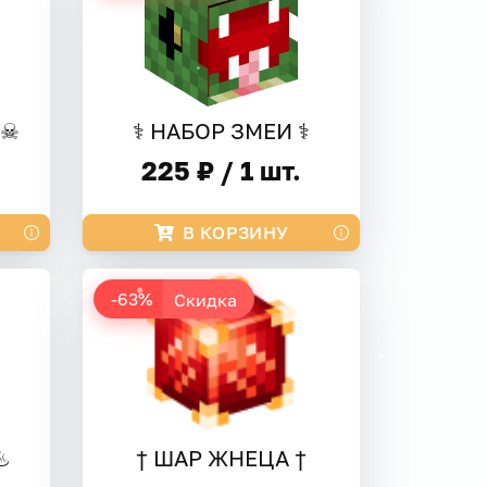
 ☠
⚕ НАБОР ЗМЕИ ⚕
225 ₽ / 1 шт.
В КОРЗИНУ
-63%
Скидка
♨
† ШАР ЖНЕЦА †