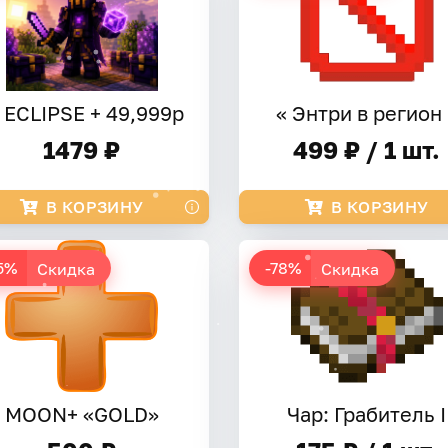
 ECLIPSE + 49,999р
« Энтри в регион 
1479 ₽
499 ₽ / 1 шт.
В КОРЗИНУ
В КОРЗИНУ
5%
-78%
Скидка
Скидка
MOON+ «GOLD»
Чар: Грабитель I