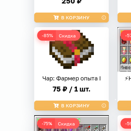
250 ₽
В КОРЗИНУ
-85%
-5
Скидка
Чар: Фармер опыта I
75 ₽ / 1 шт.
В КОРЗИНУ
-75%
-5
Скидка