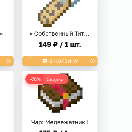
»
« Собственный Титул »
149 ₽ / 1 шт.
В КОРЗИНУ
-78%
Скидка
Чар: Медвежатник I