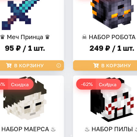
♛ Меч Принца ♛
☠ НАБОР РОБОТА
95 ₽ / 1 шт.
249 ₽ / 1 шт.
В КОРЗИНУ
В КОРЗИНУ
6%
-62%
Скидка
Скидка
 НАБОР МАЕРСА ♨
♨ НАБОР ПИЛЫ 