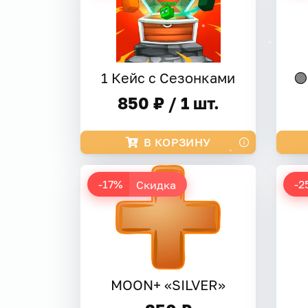
1 Кейс с Сезонками
🟣
850 ₽ / 1 шт.
В КОРЗИНУ
-17%
-2
Скидка
MOON+ «SILVER»