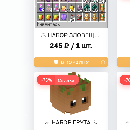
♨ НАБОР ЗЛОВЕЩИЙ ♨
245 ₽ / 1 шт.
В КОРЗИНУ
-76%
-7
Скидка
♨ НАБОР ГРУТА ♨
♨