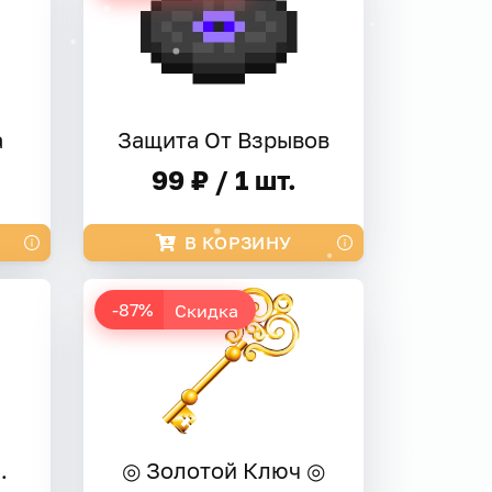
а
Защита От Взрывов
99 ₽ / 1 шт.
В КОРЗИНУ
-87%
Скидка
 Ключ ◎
◎ Золотой Ключ ◎