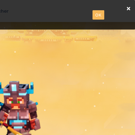
cher
OK